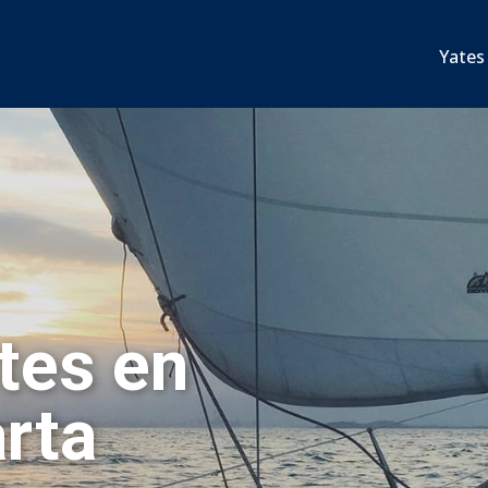
Yates
tes en
arta